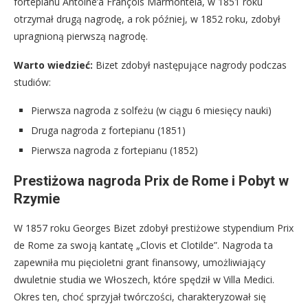
fortepianu Antoine’a François Marmontela, w 1851 roku
otrzymał drugą nagrodę, a rok później, w 1852 roku, zdobył
upragnioną pierwszą nagrodę.
Warto wiedzieć:
Bizet zdobył następujące nagrody podczas
studiów:
Pierwsza nagroda z solfeżu (w ciągu 6 miesięcy nauki)
Druga nagroda z fortepianu (1851)
Pierwsza nagroda z fortepianu (1852)
Prestiżowa nagroda Prix de Rome i Pobyt w
Rzymie
W 1857 roku Georges Bizet zdobył prestiżowe stypendium Prix
de Rome za swoją kantatę „Clovis et Clotilde”. Nagroda ta
zapewniła mu pięcioletni grant finansowy, umożliwiający
dwuletnie studia we Włoszech, które spędził w Villa Medici.
Okres ten, choć sprzyjał twórczości, charakteryzował się