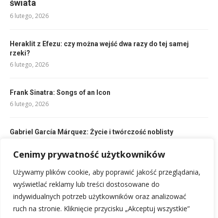
świata
6 lutego, 2026
Heraklit z Efezu: czy można wejść dwa razy do tej samej
rzeki?
6 lutego, 2026
Frank Sinatra: Songs of an Icon
6 lutego, 2026
Gabriel García Márquez: Życie i twórczość noblisty
6 lutego, 2026
Cenimy prywatność użytkowników
Guardiola: Pep Guardiola, Josep Guardiola – biografia
Używamy plików cookie, aby poprawić jakość przeglądania,
trenera
wyświetlać reklamy lub treści dostosowane do
6 lutego, 2026
indywidualnych potrzeb użytkowników oraz analizować
ruch na stronie. Kliknięcie przycisku „Akceptuj wszystkie”