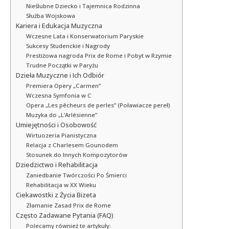
Nieślubne Dziecko i Tajemnica Rodzinna
Służba Wojskowa
Kariera i Edukacja Muzyczna
Wczesne Lata i Konserwatorium Paryskie
Sukcesy Studenckie i Nagrody
Prestiżowa nagroda Prix de Rome i Pobyt w Rzymie
Trudne Początki w Paryżu
Dzieła Muzyczne i Ich Odbiór
Premiera Opery „Carmen”
Wczesna Symfonia w C
Opera „Les pêcheurs de perles” (Poławiacze pereł)
Muzyka do „L’Arlésienne”
Umiejętności i Osobowość
Wirtuozeria Pianistyczna
Relacja z Charlesem Gounodem
Stosunek do Innych Kompozytorów
Dziedzictwo i Rehabilitacja
Zaniedbanie Twórczości Po Śmierci
Rehabilitacja w XX Wieku
Ciekawostki z Życia Bizeta
Złamanie Zasad Prix de Rome
Często Zadawane Pytania (FAQ)
Polecamy również te artykuły: