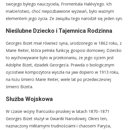
swojego byłego nauczyciela, Fromentala Halévy’ego. Ich
małżeństwo, choć niepozbawione wyzwań, było ważnym
elementem jego życia. Ze związku tego narodził się jeden syn.
Nieślubne Dziecko i Tajemnica Rodzinna
Georges Bizet miał również syna, urodzonego w 1862 roku, z
Marie Reiter, która pełniła funkcję gosposi domowej. Dziecko
to wychowywane było w przekonaniu, że jego ojcem jest
Adolphe Bizet, dziadek Georges’a. Prawda o biologicznym
ojcostwie kompozytora wyszła na jaw dopiero w 1913 roku,
na łożu śmierci Marie Reiter, wiele lat po przedwczesnej
śmierci Bizeta.
Służba Wojskowa
W czasie wojny francusko-pruskiej w latach 1870–1871
Georges Bizet służył w Gwardii Narodowej. Okres ten,
naznaczony militarnymi trudnościami i chaosem Paryża,