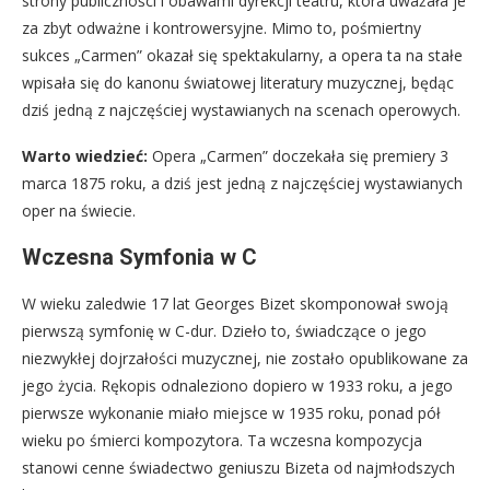
strony publiczności i obawami dyrekcji teatru, która uważała je
za zbyt odważne i kontrowersyjne. Mimo to, pośmiertny
sukces „Carmen” okazał się spektakularny, a opera ta na stałe
wpisała się do kanonu światowej literatury muzycznej, będąc
dziś jedną z najczęściej wystawianych na scenach operowych.
Warto wiedzieć:
Opera „Carmen” doczekała się premiery 3
marca 1875 roku, a dziś jest jedną z najczęściej wystawianych
oper na świecie.
Wczesna Symfonia w C
W wieku zaledwie 17 lat Georges Bizet skomponował swoją
pierwszą symfonię w C-dur. Dzieło to, świadczące o jego
niezwykłej dojrzałości muzycznej, nie zostało opublikowane za
jego życia. Rękopis odnaleziono dopiero w 1933 roku, a jego
pierwsze wykonanie miało miejsce w 1935 roku, ponad pół
wieku po śmierci kompozytora. Ta wczesna kompozycja
stanowi cenne świadectwo geniuszu Bizeta od najmłodszych