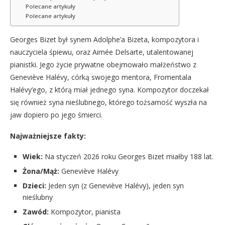
Polecane artykuły
Polecane artykuły
Georges Bizet był synem Adolphe’a Bizeta, kompozytora i
nauczyciela śpiewu, oraz Aimée Delsarte, utalentowanej
pianistki. Jego życie prywatne obejmowało małżeństwo z
Geneviève Halévy, córką swojego mentora, Fromentala
Halévy’ego, z którą miał jednego syna. Kompozytor doczekał
się również syna nieślubnego, którego tożsamość wyszła na
jaw dopiero po jego śmierci.
Najważniejsze fakty:
Wiek:
Na styczeń 2026 roku Georges Bizet miałby 188 lat.
Żona/Mąż:
Geneviève Halévy
Dzieci:
Jeden syn (z Geneviève Halévy), jeden syn
nieślubny
Zawód:
Kompozytor, pianista