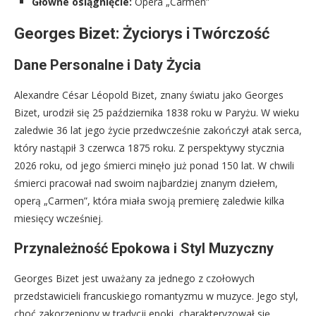
Główne osiągnięcie:
Opera „Carmen”
Georges Bizet: Życiorys i Twórczość
Dane Personalne i Daty Życia
Alexandre César Léopold Bizet, znany światu jako Georges
Bizet, urodził się 25 października 1838 roku w Paryżu. W wieku
zaledwie 36 lat jego życie przedwcześnie zakończył atak serca,
który nastąpił 3 czerwca 1875 roku. Z perspektywy stycznia
2026 roku, od jego śmierci minęło już ponad 150 lat. W chwili
śmierci pracował nad swoim najbardziej znanym dziełem,
operą „Carmen”, która miała swoją premierę zaledwie kilka
miesięcy wcześniej.
Przynależność Epokowa i Styl Muzyczny
Georges Bizet jest uważany za jednego z czołowych
przedstawicieli francuskiego romantyzmu w muzyce. Jego styl,
choć zakorzeniony w tradycji epoki, charakteryzował się