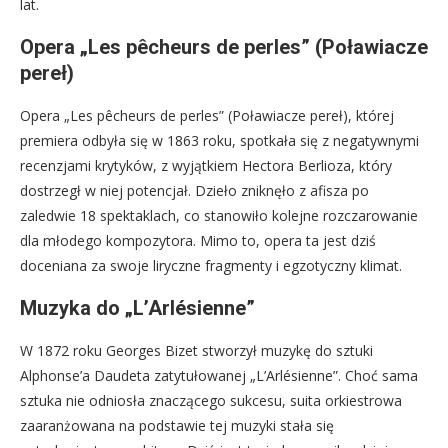
lat.
Opera „Les pêcheurs de perles” (Poławiacze
pereł)
Opera „Les pêcheurs de perles” (Poławiacze pereł), której
premiera odbyła się w 1863 roku, spotkała się z negatywnymi
recenzjami krytyków, z wyjątkiem Hectora Berlioza, który
dostrzegł w niej potencjał. Dzieło zniknęło z afisza po
zaledwie 18 spektaklach, co stanowiło kolejne rozczarowanie
dla młodego kompozytora. Mimo to, opera ta jest dziś
doceniana za swoje liryczne fragmenty i egzotyczny klimat.
Muzyka do „L’Arlésienne”
W 1872 roku Georges Bizet stworzył muzykę do sztuki
Alphonse’a Daudeta zatytułowanej „L’Arlésienne”. Choć sama
sztuka nie odniosła znaczącego sukcesu, suita orkiestrowa
zaaranżowana na podstawie tej muzyki stała się