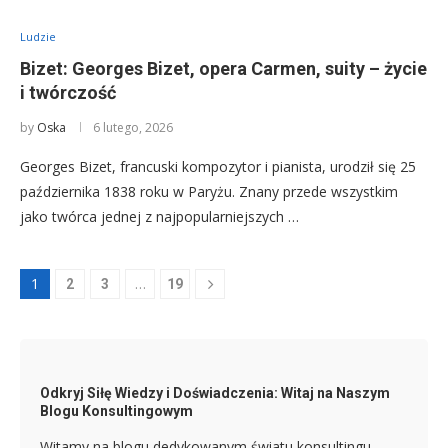
Ludzie
Bizet: Georges Bizet, opera Carmen, suity – życie
i twórczość
by
Oska
6 lutego, 2026
Georges Bizet, francuski kompozytor i pianista, urodził się 25
października 1838 roku w Paryżu. Znany przede wszystkim
jako twórca jednej z najpopularniejszych …
1
…
2
3
19
Odkryj Siłę Wiedzy i Doświadczenia: Witaj na Naszym
Blogu Konsultingowym
Witamy na blogu dedykowanym światu konsultingu –