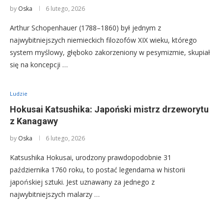
by
Oska
6 lutego, 2026
Arthur Schopenhauer (1788–1860) był jednym z
najwybitniejszych niemieckich filozofów XIX wieku, którego
system myślowy, głęboko zakorzeniony w pesymizmie, skupiał
się na koncepcji …
Ludzie
Hokusai Katsushika: Japoński mistrz drzeworytu
z Kanagawy
by
Oska
6 lutego, 2026
Katsushika Hokusai, urodzony prawdopodobnie 31
października 1760 roku, to postać legendarna w historii
japońskiej sztuki. Jest uznawany za jednego z
najwybitniejszych malarzy …