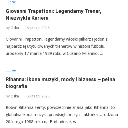
Ludzie
Giovanni Trapattoni: Legendarny Trener,
Niezwykła Kariera
by
Oska
6 lutego, 2026
Giovanni Trapattoni, legendarny włoski piłkarz i jeden z
najbardziej utytułowanych trenerów w historii futbolu,
urodzony 17 marca 1939 roku w Cusano Milanino, …
Ludzie
Rihanna: Ikona muzyki, mody i biznesu – pełna
biografia
by
Oska
6 lutego, 2026
Robyn Rihanna Fenty, powszechnie znana jako Rihanna, to
globalna ikona muzyki, przedsiębiorczyni i aktorka. Urodzona
20 lutego 1988 roku na Barbadosie, w …