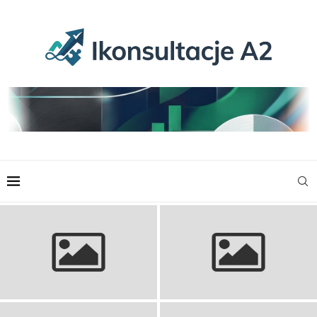
Jackie Chan: Filmy, kariera i
Bob Dylan: Życie i twórczość
życie ikony kina akcji
legendarnego barda.