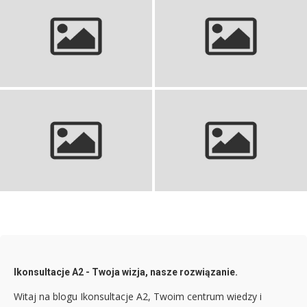
Jean Sibelius: fiński
Schopenhauer: Filozof
kompozytor (1865), suita i trio
pesymizmu i woli życia
Giovanni Trapattoni:
Hokusai Katsushika: Japoński
Legendarny Trener, Niezwykła
mistrz drzeworytu z Kanagawy
Kariera
Ikonsultacje A2 - Twoja wizja, nasze rozwiązanie.
Witaj na blogu Ikonsultacje A2, Twoim centrum wiedzy i