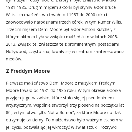
1981-1985. Drugim mężem aktorki był słynny aktor Bruce
Willis. Ich małżeństwo trwało od 1987 do 2000 roku i
zaowocowało narodzinami trzech córek, w tym Rumer Willis.
Trzecim mężem Demi Moore był aktor Ashton Kutcher, z
którym aktorka była w związku małżeńskim w latach 2005-
2013. Związki te, zwłaszcza te z prominentnymi postaciami
Hollywood, często znajdowały się w centrum zainteresowania
mediów.
Z Freddym Moore
Pierwsze małżeństwo Demi Moore z muzykiem Freddym
Moore trwało od 1981 do 1985 roku. W tym okresie aktorka
przyjęła jego nazwisko, które stało się jej pseudonimem
artystycznym. Wspólnie stworzyli trzy piosenki na początku lat
80., w tym utwór „It’s Not a Rumor”, za które Moore do dziś
otrzymuje tantiemy. To małżeństwo było ważnym etapem w
jej życiu, pozwalając jej wkroczyć w świat sztuki i rozrywki.