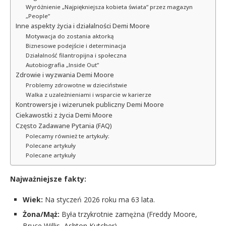
Wyróżnienie „Najpiękniejsza kobieta świata” przez magazyn
„People”
Inne aspekty życia i działalności Demi Moore
Motywacja do zostania aktorką
Biznesowe podejście i determinacja
Działalność filantropijna i społeczna
Autobiografia „Inside Out”
Zdrowie i wyzwania Demi Moore
Problemy zdrowotne w dzieciństwie
Walka z uzależnieniami i wsparcie w karierze
Kontrowersje i wizerunek publiczny Demi Moore
Ciekawostki z życia Demi Moore
Często Zadawane Pytania (FAQ)
Polecamy również te artykuły:
Polecane artykuły
Polecane artykuły
Najważniejsze fakty:
Wiek:
Na styczeń 2026 roku ma 63 lata.
Żona/Mąż:
Była trzykrotnie zamężna (Freddy Moore,
Bruce Willis, Ashton Kutcher).