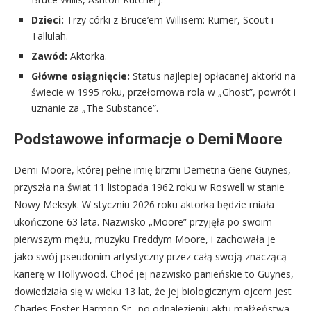
Dzieci:
Trzy córki z Bruce’em Willisem: Rumer, Scout i
Tallulah.
Zawód:
Aktorka.
Główne osiągnięcie:
Status najlepiej opłacanej aktorki na
świecie w 1995 roku, przełomowa rola w „Ghost”, powrót i
uznanie za „The Substance”.
Podstawowe informacje o Demi Moore
Demi Moore, której pełne imię brzmi Demetria Gene Guynes,
przyszła na świat 11 listopada 1962 roku w Roswell w stanie
Nowy Meksyk. W styczniu 2026 roku aktorka będzie miała
ukończone 63 lata. Nazwisko „Moore” przyjęła po swoim
pierwszym mężu, muzyku Freddym Moore, i zachowała je
jako swój pseudonim artystyczny przez całą swoją znaczącą
karierę w Hollywood. Choć jej nazwisko panieńskie to Guynes,
dowiedziała się w wieku 13 lat, że jej biologicznym ojcem jest
Charles Foster Harmon Sr., po odnalezieniu aktu małżeństwa