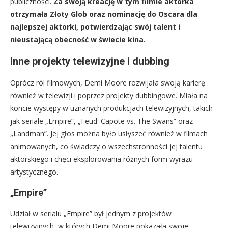
publiczności.
Za swoją kreację w tym filmie aktorka
otrzymała Złoty Glob oraz nominację do Oscara dla
najlepszej aktorki, potwierdzając swój talent i
nieustającą obecność w świecie kina.
Inne projekty telewizyjne i dubbing
Oprócz ról filmowych, Demi Moore rozwijała swoją karierę
również w telewizji i poprzez projekty dubbingowe. Miała na
koncie występy w uznanych produkcjach telewizyjnych, takich
jak seriale „Empire”, „Feud: Capote vs. The Swans” oraz
„Landman”. Jej głos można było usłyszeć również w filmach
animowanych, co świadczy o wszechstronności jej talentu
aktorskiego i chęci eksplorowania różnych form wyrazu
artystycznego.
„Empire”
Udział w serialu „Empire” był jednym z projektów
telewizyjnych, w których Demi Moore pokazała swoje