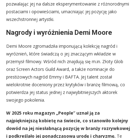
pozwalając jej na dalsze eksperymentowanie z różnorodnymi
postaciami i opowieściami, umacniając jej pozycję jako
wszechstronnej artystki.
Nagrody i wyróżnienia Demi Moore
Demi Moore zgromadziła imponującą kolekcję nagród i
wyróżnień, które świadczą o jej znaczącym wkładzie w
przemysł filmowy. Wśród nich znajdują się m.in. Złoty Glob
oraz Screen Actors Guild Award, a także nominacje do
prestiżowych nagród Emmy i BAFTA. Jej talent został
wielokrotnie doceniony przez krytyków i branżę filmową, co
potwierdza jej status jednej z najwybitniejszych aktorek
swojego pokolenia.
W 2025 roku magazyn „People” uznał ją za
najpiękniejszą kobietę na świecie, co stanowiło kolejny
dowód na jej niesłabnącą pozycję w branży rozrywkowej
i podkreślało jej ponadczasową urodę i charyzmę.
Te