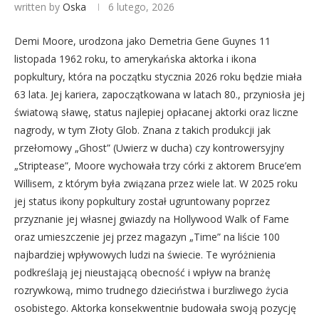
written by
Oska
6 lutego, 2026
Demi Moore, urodzona jako Demetria Gene Guynes 11
listopada 1962 roku, to amerykańska aktorka i ikona
popkultury, która na początku stycznia 2026 roku będzie miała
63 lata. Jej kariera, zapoczątkowana w latach 80., przyniosła jej
światową sławę, status najlepiej opłacanej aktorki oraz liczne
nagrody, w tym Złoty Glob. Znana z takich produkcji jak
przełomowy „Ghost” (Uwierz w ducha) czy kontrowersyjny
„Striptease”, Moore wychowała trzy córki z aktorem Bruce’em
Willisem, z którym była związana przez wiele lat. W 2025 roku
jej status ikony popkultury został ugruntowany poprzez
przyznanie jej własnej gwiazdy na Hollywood Walk of Fame
oraz umieszczenie jej przez magazyn „Time” na liście 100
najbardziej wpływowych ludzi na świecie. Te wyróżnienia
podkreślają jej nieustającą obecność i wpływ na branżę
rozrywkową, mimo trudnego dzieciństwa i burzliwego życia
osobistego. Aktorka konsekwentnie budowała swoją pozycję