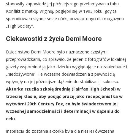
stanowiły zapowiedź jej późniejszego przełamywania tabu.
Konflikt z matką, Virginią, pogłębił się w 1993 roku, gdy ta
sparodiowała słynne sesje córki, pozując nago dla magazynu
„High Society”.
Ciekawostki z życia Demi Moore
Dzieciństwo Demi Moore było naznaczone częstymi
przeprowadzkami, co sprawiło, że jeden z fotografów lokalnej
gazety wspominał ją jako dziecko wyglądające na zaniedbane i
„niedożywione”. Te wczesne doświadczenia z pewnością
wpłynęły na jej późniejsze dążenie do stabilizacji i sukcesu.
Aktorka rzuciła szkołę średnią (Fairfax High School) w
trzeciej klasie, aby podjąć pracę jako recepcjonistka w
wytwórni 20th Century Fox, co było świadectwem jej
wczesnej samodzielności i determinacji w dążeniu do
celu.
Inspiracją do zostania aktorką była dla niej jej ówczesna