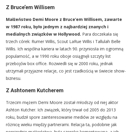
Z Bruce’em Willisem
Małżeństwo Demi Moore z Bruce’em Willisem, zawarte
w 1987 roku, było jednym z najbardziej znanych i
medialnych związków w Hollywood.
Para doczekała się
trzech córek: Rumer Willis, Scout LaRue Willis i Tallulah Belle
Willis. Ich wspólna kariera w latach 90. przyniosła im ogromną
popularność, a w 1990 roku oboje osiągnęli szczyty list
przebojów box office. Rozwiedli się w 2000 roku, jednak
utrzymali przyjazne relacje, co jest rzadkością w świecie show-
biznesu.
Z Ashtonem Kutcherem
Trzecim mężem Demi Moore został młodszy od niej aktor
Ashton Kutcher. Ich związek, który trwał od 2005 do 2013
roku, budził spore zainteresowanie mediów ze względu na
różnicę wieku między partnerami. Relacja ta, podobnie jak
poprzednie małżeństwa, była szeroko komentowana, a ich