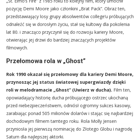
„St. Elmo’s Fire” z 1985 roku to kolejny film, który umocnił
pozycję Demi Moore jako członkini „Brat Pack”. Obraz ten,
przedstawiający losy grupy absolwentów college’u próbujących
odnaleźć się w dorosłym życiu, stał się kultowy dla pokolenia
lat 80. i znacząco przyczynił się do rozwoju kariery Moore,
otwierając jej drzwi do bardziej znaczących projektów
filmowych.
Przełomowa rola w „Ghost”
Rok 1990 okazał się przełomowy dla kariery Demi Moore,
przynosząc jej status światowej supergwiazdy dzięki
roli w melodramacie „Ghost” (Uwierz w ducha).
Film ten,
opowiadający historię ducha próbującego ostrzec ukochaną
przed niebezpieczeństwem, odniósł ogromny sukces kasowy,
zarabiając ponad 505 milionów dolarów i stając się najbardziej
dochodowym filmem tamtego roku. Rola Molly Jensen
przyniosła jej pierwszą nominację do Złotego Globu i nagrodę
Saturn dla najlepszej aktorki.