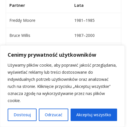
Partner
Lata
Freddy Moore
1981–1985
Bruce Willis
1987–2000
Ashton Kutcher
2005–2013
Cenimy prywatność użytkowników
Używamy plików cookie, aby poprawić jakość przeglądania,
Demi Moore to aktorka, która mimo trudnych doświadczeń
wyświetlać reklamy lub treści dostosowane do
życiowych i burzliwego życia osobistego, zdołała zbudować
indywidualnych potrzeb użytkowników oraz analizować
imponującą karierę i zyskać status globalnej gwiazdy,
ruch na stronie. Kliknięcie przycisku „Akceptuj wszystkie”
udowadniając, że determinacja i talent pozwalają
oznacza zgodę na wykorzystywanie przez nas plików
przezwyciężyć największe wyzwania. Jej droga od trudnego
cookie.
dzieciństwa do międzynarodowej sławy, naznaczona zarówno
triumfami, jak i osobistymi zmaganiami, czyni ją inspirującą
Dostosuj
Odrzucać
Akceptuj wszystko
postacią w świecie filmu i kultury popularnej.