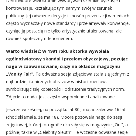
Demi Moore wielokrotnie wywoływała szerokie dyskusje i
kontrowersje, kształtując tym samym swój wizerunek
publiczny. Jej odważne decyzje i sposób prezentacji w mediach
często wyznaczały nowe standardy i przełamywały konwencje,
czyniąc ją postacią nie tylko artystycznie utalentowaną, ale
również społecznym fenomenem.
Warto wiedzieć: W 1991 roku aktorka wywołała
ogólnoświatowy skandal i przełom obyczajowy, pozując
nago w zaawansowanej ciąży na okładce magazynu
„Vanity Fair”.
Ta odważna sesja zdjęciowa stała się jednym z
najbardziej ikonicznych obrazów w historii mediów,
symbolizując siłę kobiecości i odrzucenie tradycyjnych norm.
Zdjęcie to nadal jest często wspominane i analizowane.
Jeszcze wcześniej, na początku lat 80., mając zaledwie 16 lat
(choć skłamała, że ma 18), Moore pozowała nago do sesji
zdjęciowej, której fotografie ukazały się w magazynie „Oui”, a
później także w „Celebrity Sleuth”. Te wczesne odważne sesje